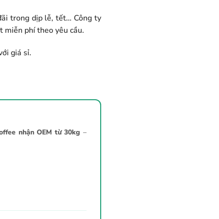
i trong dịp lễ, tết… Công ty
t miễn phí theo yêu cầu.
i giá sỉ.
offee nhận OEM từ 30kg
–