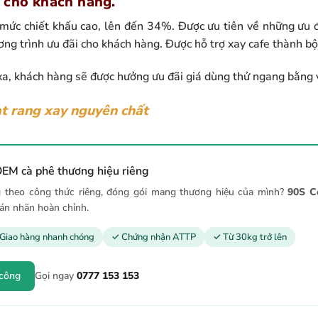
 cho khách hàng.
ức chiết khấu cao, lên đến 34%. Được ưu tiên về những ưu đã
ng trình ưu đãi cho khách hàng. Được hỗ trợ xay cafe thành bộ
a, khách hàng sẽ được hưởng ưu đãi giá dùng thử ngang bằng vớ
ạt rang xay nguyên chất
EM cà phê thương hiệu riêng
 theo công thức riêng, đóng gói mang thương hiệu của mình?
90S C
dán nhãn hoàn chỉnh.
Giao hàng nhanh chóng
✓ Chứng nhận ATTP
✓ Từ 30kg trở lên
 công
Gọi ngay
0777 153 153