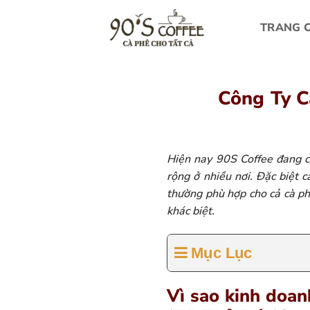
Bỏ
qua
TRANG 
nội
dung
Công Ty C
Hiện nay 90S Coffee đang 
rộng ở nhiều nơi. Đặc biệt 
thường phù hợp cho cả cà ph
khác biệt.
Mục Lục
Vì sao kinh doan