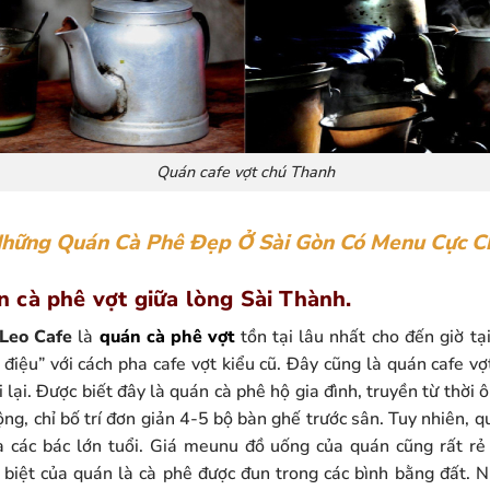
Quán cafe vợt chú Thanh
hững Quán Cà Phê Đẹp Ở Sài Gòn Có Menu Cực C
 cà phê vợt giữa lòng Sài Thành.
Leo Cafe
là
quán cà phê vợt
tồn tại lâu nhất cho đến giờ t
điệu” với cách pha cafe vợt kiểu cũ. Đây cũng là quán cafe v
i lại. Được biết đây là quán cà phê hộ gia đình, truyền từ thời
g, chỉ bố trí đơn giản 4-5 bộ bàn ghế trước sân. Tuy nhiên, 
à các bác lớn tuổi. Giá meunu đồ uống của quán cũng rất rẻ
biệt của quán là cà phê được đun trong các bình bằng đất. Nh