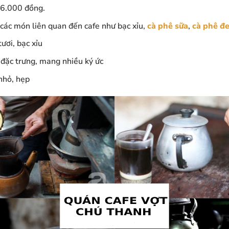
 6.000 đồng.
à các món liên quan đến cafe như bạc xỉu,
cà phê sữa
,
cà phê đ
tươi, bạc xỉu
 đặc trưng, mang nhiều ký ức
nhỏ, hẹp