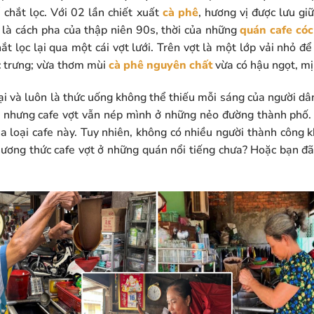
 chắt lọc. Với 02 lần chiết xuất
cà phê
, hương vị được lưu gi
t là cách pha của thập niên 90s, thời của những
quán cafe cóc
ắt lọc lại qua một cái vợt lưới. Trên vợt là một lớp vải nhỏ để
ặc trưng; vừa thơm mùi
cà phê nguyên chất
vừa có hậu ngọt, mị
ại và luôn là thức uống không thể thiếu mỗi sáng của người d
ộ nhưng cafe vợt vẫn nép mình ở những nẻo đường thành phố.
 loại cafe này. Tuy nhiên, không có nhiều người thành công k
ương thức cafe vợt ở những quán nổi tiếng chưa? Hoặc bạn đã 