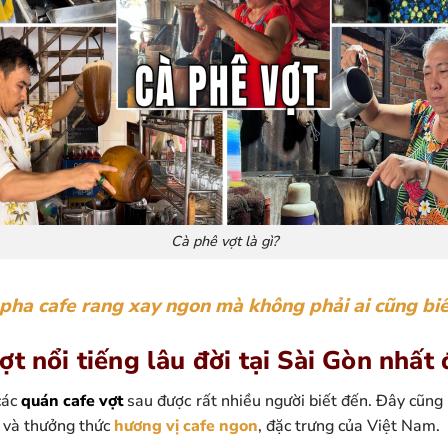
Cà phê vợt là gì?
 pha cafe rang xay ngon mà không phải ai cũng bi
t nổi tiếng lâu đời tại Sài Gòn nhất 
các
quán cafe vợt
sau được rất nhiều người biết đến. Đây cũng
 và thưởng thức
hương vị cafe ngon
, đặc trưng của Việt Nam.