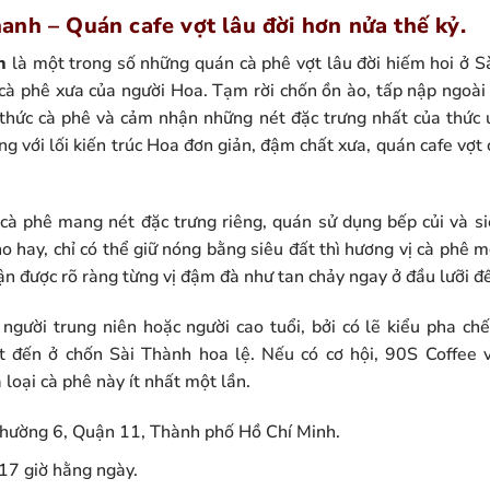
anh – Quán cafe vợt lâu đời hơn nửa thế kỷ.
h
là một trong số những quán cà phê vợt lâu đời hiếm hoi ở Sà
à phê xưa của người Hoa. Tạm rời chốn ồn ào, tấp nập ngoài 
 thức cà phê và cảm nhận những nét đặc trưng nhất của thức 
g với lối kiến trúc Hoa đơn giản, đậm chất xưa, quán cafe vợ
 cà phê mang nét đặc trưng riêng, quán sử dụng bếp củi và s
o hay, chỉ có thể giữ nóng bằng siêu đất thì hương vị cà phê 
n được rõ ràng từng vị đậm đà như tan chảy ngay ở đầu lưỡi đ
người trung niên hoặc người cao tuổi, bởi có lẽ kiểu pha ch
t đến ở chốn Sài Thành hoa lệ. Nếu có cơ hội, 90S Coffee 
 loại cà phê này ít nhất một lần.
hường 6, Quận 11, Thành phố Hồ Chí Minh.
17 giờ hằng ngày.