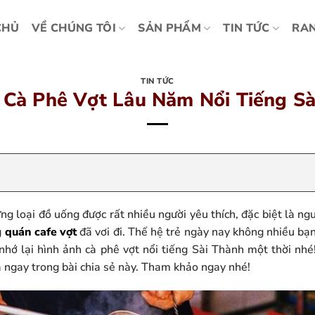
CHỦ
VỀ CHÚNG TÔI
SẢN PHẨM
TIN TỨC
RAN
TIN TỨC
 Cà Phê Vợt Lâu Năm Nổi Tiếng Sà
ng loại đồ uống được rất nhiều người yêu thích, đặc biệt là n
g
quán cafe vợt
đã vơi đi. Thế hệ trẻ ngày nay không nhiều bạn
 nhớ lại hình ảnh cà phê vợt nổi tiếng Sài Thành một thời n
à ngay trong bài chia sẻ này. Tham khảo ngay nhé!