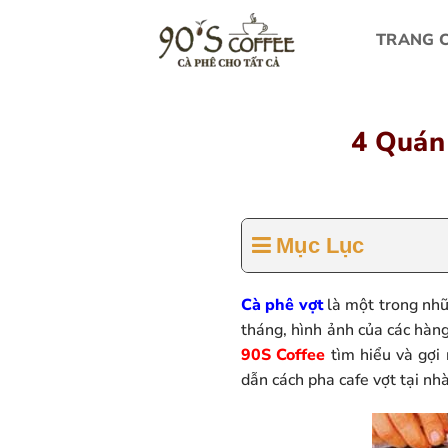
Bỏ
qua
TRANG 
nội
dung
4 Quán
Mục Lục
Cà phê vợt
là một trong nhữ
tháng, hình ảnh của các hàn
90S Coffee
tìm hiểu và gợi
dẫn cách pha cafe vợt tại nh