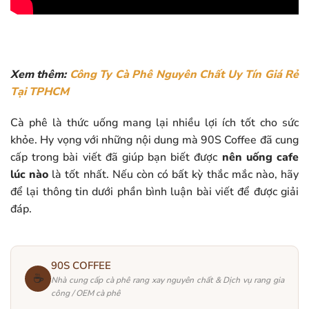
Xem thêm:
Công Ty Cà Phê Nguyên Chất Uy Tín Giá Rẻ
Tại TPHCM
Cà phê là thức uống mang lại nhiều lợi ích tốt cho sức
khỏe. Hy vọng với những nội dung mà 90S Coffee đã cung
cấp trong bài viết đã giúp bạn biết được
nên uống cafe
lúc nào
là tốt nhất. Nếu còn có bất kỳ thắc mắc nào, hãy
để lại thông tin dưới phần bình luận bài viết để được giải
đáp.
90S COFFEE
☕
Nhà cung cấp cà phê rang xay nguyên chất & Dịch vụ rang gia
công / OEM cà phê