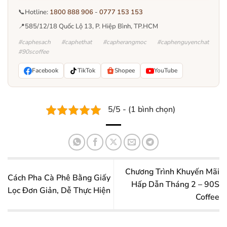
📞
Hotline:
1800 888 906
-
0777 153 153
📍
585/12/18 Quốc Lộ 13, P. Hiệp Bình, TP.HCM
#caphesach #caphethat #capherangmoc #caphenguyenchat
#90scoffee
Facebook
TikTok
Shopee
YouTube
5/5 - (1 bình chọn)
Chương Trình Khuyến Mãi
Cách Pha Cà Phê Bằng Giấy
Hấp Dẫn Tháng 2 – 90S
Lọc Đơn Giản, Dễ Thực Hiện
Coffee