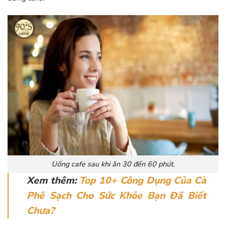
Uống cafe sau khi ăn 30 đến 60 phút.
Xem thêm:
Top 10+ Công Dụng Của Cà
Phê Sạch Cho Sức Khỏe Bạn Đã Biết
Chưa?