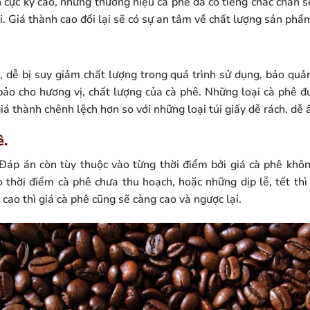
 cực kỳ cao, những thương hiệu cà phê đã có tiếng chắc chắn s
. Giá thành cao đổi lại sẽ có sự an tâm về chất lượng sản phẩ
 dễ bị suy giảm chất lượng trong quá trình sử dụng, bảo quản.
ảo cho hương vị, chất lượng của cà phê. Những loại cà phê đ
giá thành chênh lệch hơn so với những loại túi giấy dễ rách, d
ê.
 Đáp án còn tùy thuộc vào từng thời điểm bởi giá cà phê khô
o thời điểm cà phê chưa thu hoạch, hoặc những dịp lễ, tết thì
cao thì giá cà phê cũng sẽ càng cao và ngược lại.