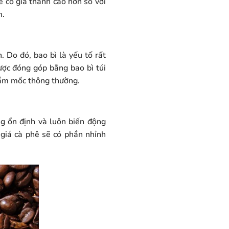
ẽ có giá thành cao hơn so với
m.
 Do đó, bao bì là yếu tố rất
ược đóng góp bằng bao bì túi
ễ ẩm mốc thông thường.
ng ổn định và luôn biến động
 giá cà phê sẽ có phần nhỉnh