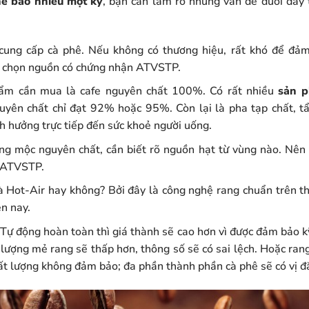
ê bao nhiêu một ký
, bạn cần làm rõ những vấn đề dưới đây
 cung cấp cà phê. Nếu không có thương hiệu, rất khó để đ
ựa chọn nguồn có chứng nhận ATVSTP.
hẩm cần mua là cafe nguyên chất 100%. Có rất nhiều
sản p
yên chất chỉ đạt 92% hoặc 95%. Còn lại là pha tạp chất, tẩ
nh hưởng trực tiếp đến sức khoẻ người uống.
g mộc nguyên chất, cần biết rõ nguồn hạt từ vùng nào. Nên 
 ATVSTP.
 Hot-Air hay không? Bởi đây là công nghệ rang chuẩn trên thế
n nay.
Tự động hoàn toàn thì giá thành sẽ cao hơn vì được đảm bảo k
 lượng mẻ rang sẽ thấp hơn, thông số sẽ có sai lệch. Hoặc ran
hất lượng không đảm bảo; đa phần thành phần cà phê sẽ có vị đ