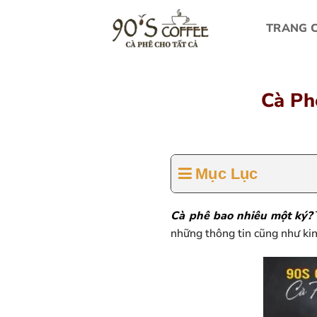
Bỏ
qua
TRANG 
nội
dung
Cà Ph
Mục Lục
Cà phê bao nhiêu một ký
?
những thông tin cũng như kin