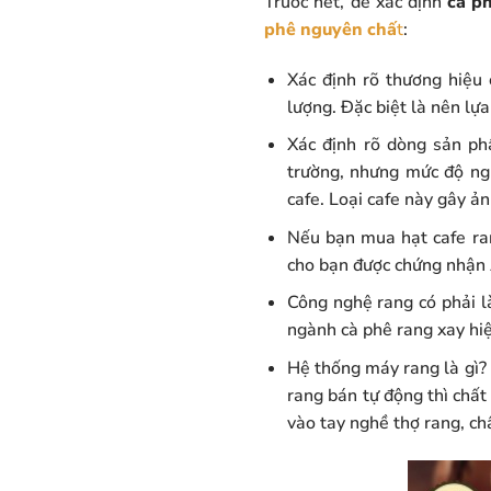
Trước hết, để xác định
cà ph
phê nguyên chấ
t
:
Xác định rõ thương hiệu
lượng. Đặc biệt là nên l
Xác định rõ dòng sản p
trường, nhưng mức độ ngu
cafe. Loại cafe này gây ả
Nếu bạn mua hạt cafe ran
cho bạn được chứng nhận
Công nghệ rang có phải là
ngành cà phê rang xay hiệ
Hệ thống máy rang là gì? 
rang bán tự động thì chất
vào tay nghề thợ rang, c