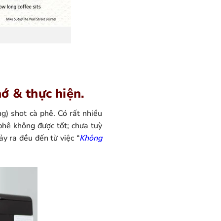
ớ & thực hiện.
g) shot cà phê. Có rất nhiều
phê không được tốt; chưa tuỳ
ảy ra đều đến từ việc “
Không