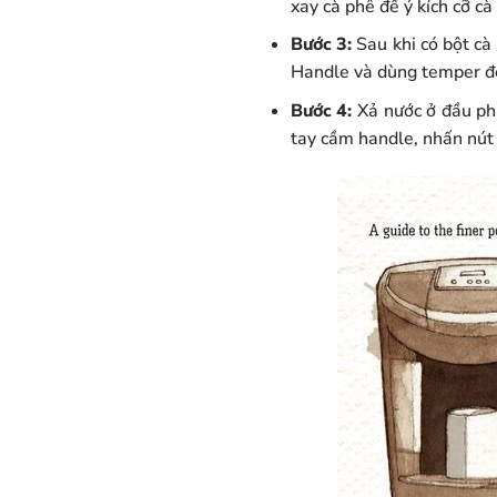
xay cà phê để ý kích cỡ cà
Bước 3:
Sau khi có bột cà
Handle và dùng temper để
Bước 4:
Xả nước ở đầu pha
tay cầm handle, nhấn nút