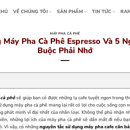
CHỦ
VỀ CHÚNG TÔI
SẢN PHẨM
TIN TỨC
RAN
MÁY PHA CÀ PHÊ
 Máy Pha Cà Phê Espresso Và 5 N
Buộc Phải Nhớ
 cà phê
sẽ giúp bạn có được những ly cafe tuyệt ngon trong thờ
sử dụng máy pha cà phê mang lại rất có lợi cho cuộc sống con n
g phát minh vĩ đại nhất của nhân loại. Không thể phủ nhận n
hiên, những lợi ích của máy pha cà phê sẽ dần mất đi nếu bạ
ó. Vì vậy, có những
nguyên tắc sử dụng máy pha cafe căn b