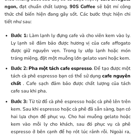
ngon,
đạt chuẩn chất lượng.
90S Coffee
sẽ bật mí công
thức chế biến hiện đang gây sốt. Các bước thực hiện chi
tiết như sau:
Bước 1:
Làm lạnh ly đựng cafe và cho viên kem vào ly.
Ly lạnh sẽ đảm bảo được hương vị của cafe affogato
được giữ nguyên vẹn. Trong ly ướp lạnh hoặc món
tráng miệng, đặt một muỗng lớn gelato vani hoặc kem.
Bước 2:
Pha một tách cafe espresso
. Để tạo được một
tách cà phê espresso bạn có thể sử dụng
cafe nguyên
chất
. Cafe sạch đảm bảo được chất lượng của tách
cafe sau khi pha.
Bước 3:
Từ từ đổ cà phê espresso hoặc cà phê lên trên
kem. Sau khi espresso hoặc cà phê đã sẵn sàng, bạn có
hai lựa chọn để phục vụ. Cho hai muỗng gelato hoặc
kem vào mỗi ly cho khách, sau đó phục vụ cà phê
espresso ở bên cạnh để họ rót lúc rảnh rỗi. Ngoài ra,