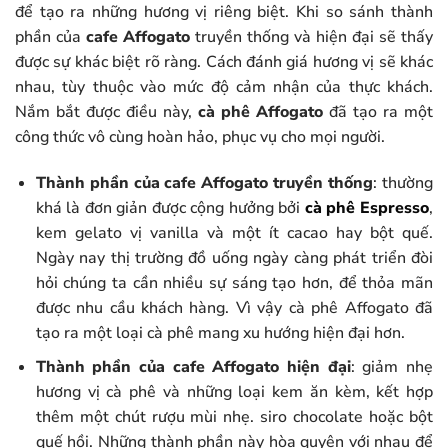
để tạo ra những hương vị riêng biệt. Khi so sánh thành
phần của
cafe Affogato
truyền thống và hiện đại sẽ thấy
được sự khác biệt rõ ràng. Cách đánh giá hương vị sẽ khác
nhau, tùy thuộc vào mức độ cảm nhận của thực khách.
Nắm bắt được điều này,
cà phê Affogato
đã tạo ra một
công thức vô cùng hoàn hảo, phục vụ cho mọi người.
Thành phần của cafe Affogato truyền thống
: thường
khá là đơn giản được cộng hưởng bởi
cà phê Espresso
,
kem gelato vị vanilla và một ít cacao hay bột quế.
Ngày nay thị trường đồ uống ngày càng phát triển đòi
hỏi chúng ta cần nhiều sự sáng tạo hơn, để thỏa mãn
được nhu cầu khách hàng. Vì vậy cà phê Affogato đã
tạo ra một loại cà phê mang xu hướng hiện đại hơn.
Thành phần của cafe Affogato hiện đại
: giảm nhẹ
hương vị cà phê và những loại kem ăn kèm, kết hợp
thêm một chút rượu mùi nhẹ. siro chocolate hoặc bột
quế hồi. Những thành phần này hòa quyện với nhau để