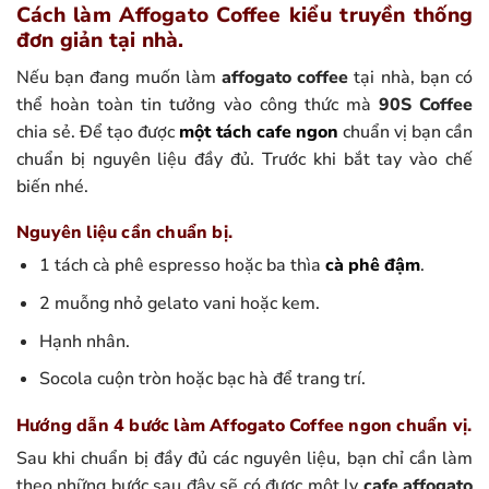
Cách làm Affogato Coffee kiểu truyền thống
đơn giản tại nhà.
Nếu bạn đang muốn làm
affogato coffee
tại nhà, bạn có
thể hoàn toàn tin tưởng vào công thức mà
90S Coffee
chia sẻ. Để tạo được
một tách cafe ngon
chuẩn vị bạn cần
chuẩn bị nguyên liệu đầy đủ. Trước khi bắt tay vào chế
biến nhé.
Nguyên liệu cần chuẩn bị.
1 tách cà phê espresso hoặc ba thìa
cà phê đậm
.
2 muỗng nhỏ gelato vani hoặc kem.
Hạnh nhân.
Socola cuộn tròn hoặc bạc hà để trang trí.
Hướng dẫn 4 bước làm Affogato Coffee ngon chuẩn vị.
Sau khi chuẩn bị đầy đủ các nguyên liệu, bạn chỉ cần làm
theo những bước sau đây sẽ có được một ly
cafe affogato