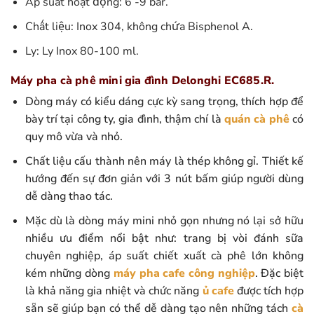
Áp suất hoạt động: 6 -9 bar.
Chất liệu: Inox 304, không chứa Bisphenol A.
Ly: Ly Inox 80-100 ml.
Máy pha cà phê mini gia đình Delonghi EC685.R.
Dòng máy có kiểu dáng cực kỳ sang trọng, thích hợp để
bày trí tại công ty, gia đình, thậm chí là
quán cà phê
có
quy mô vừa và nhỏ.
Chất liệu cấu thành nên máy là thép không gỉ. Thiết kế
hướng đến sự đơn giản với 3 nút bấm giúp người dùng
dễ dàng thao tác.
Mặc dù là dòng máy mini nhỏ gọn nhưng nó lại sở hữu
nhiều ưu điểm nổi bật như: trang bị vòi đánh sữa
chuyên nghiệp, áp suất chiết xuất cà phê lớn không
kém những dòng
máy pha cafe công nghiệp
. Đặc biệt
là khả năng gia nhiệt và chức năng
ủ cafe
được tích hợp
sẵn sẽ giúp bạn có thể dễ dàng tạo nên những tách
cà